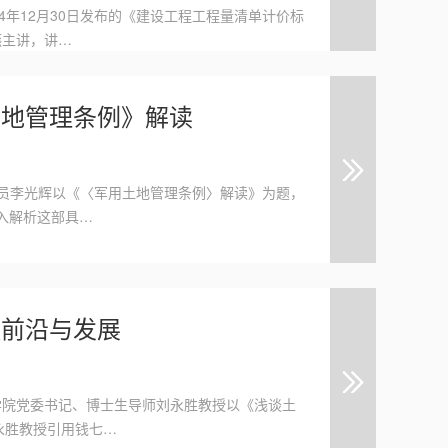
24年12月30日发布的《建设工程工程量清单计价标
春燕主讲，讲…
用土地管理条例》解读
研究员李光辉以《〈军用土地管理条例〉解读》为题，
入解析这部具…
工程前沿与发展
程学院党委书记、博士生导师刘永胜教授以《浅谈土
永胜教授引用钱七…