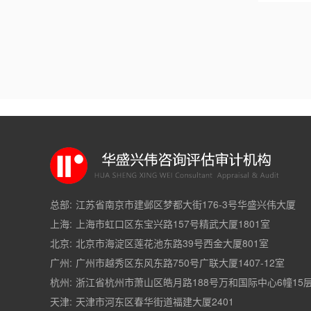
总部:
江苏省南京市建邺区梦都大街176-3号华盛兴伟大厦
上海:
上海市虹口区东宝兴路157号精武大厦1801室
北京:
北京市海淀区莲花池东路39号西金大厦801室
广州:
广州市越秀区东风东路750号广联大厦1407-12室
杭州:
浙江省杭州市萧山区皓月路188号万和国际中心6幢15
天津:
天津市河东区春华街道福建大厦2401