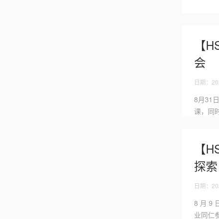
【H
会
日期：202
8月3
课，同
【H
探索
日期：202
8 月 
业同仁