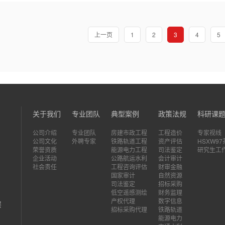
上一页
1
2
3
4
5
关于我们
专业团队
典型案例
政策法规
科研课
公司介绍
专业团队
房建市政工程
工程造价
专家视线
公司文化
外聘专家
铁路轨道工程
资产评估
HSXW9
荣誉资质
能源电力工程
司法鉴定
研究生工
企业活动
公路航运水利
会计审计
社会责任
工程咨询评估
财审金融
国家审计
自然资源
司法鉴定
招标采购
低空遥感测绘
财务监理
产权代理
数字信息
层
招标采购代理
铁路轨道
能源电力