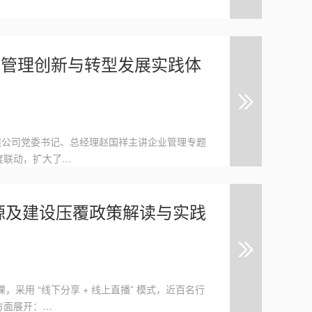
经营管理创新与转型发展实践体
有限公司党委书记、总经理赵国祥主讲企业管理专题
度联动，扩大了…
产资源及建设压覆政策解读与实践
课，采用 “线下分享 + 线上直播” 模式，近百名行
方面展开：…