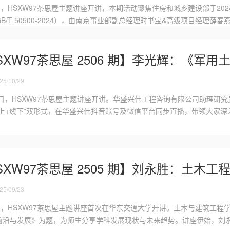
日，HSXW97茶思屋主题讲座开讲，本期活动聚焦住房和城乡建设部于20
B/T 50500-2024），由南京事业部副总经理时书宝&高级项目经理薛
SXW97茶思屋 2506 期】李光辉：《军
5/10/29
25日，HSXW97茶思屋主题讲座开讲。华盛兴伟工程咨询有限公司助理
线上+线下”双形式，在华盛兴伟抖音账号及微信平台同步直播，带领大家深
SXW97茶思屋 2505 期】刘永胜：土木
5/09/23
8日，HSXW97茶思屋主题讲座首次在华东交通大学开讲。土木与建筑工
前沿与发展》为题，为师生分享学科发展现状与未来趋势。讲座伊始，刘