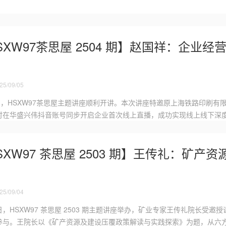
SXW97茶思屋 2504 期】赵国祥：企业
5/09/05
1日，HSXW97茶思屋主题讲座顺利开讲。本次讲座特邀原上海铁路印刷
时在华盛兴伟抖音账号同步开启企业首次线上直播，成功实现线上线下深
SXW97 茶思屋 2503 期】王传礼：矿
5/09/04
9 日，HSXW97 茶思屋 2503 期主题讲座举办，矿业专家王传礼院长受邀授
参与。王院长以《矿产资源及建设压覆政策解读与实践探索》为题，从六