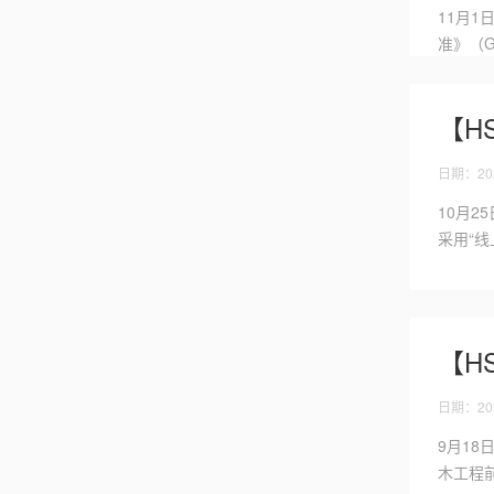
11月1
准》（G
【H
日期：202
10月
采用“
【H
日期：202
9月1
木工程