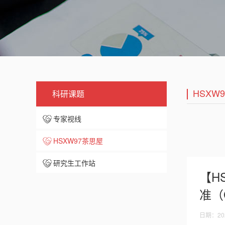
HSXW
科研课题
专家视线
HSXW97茶思屋
研究生工作站
【H
准（G
日期：202