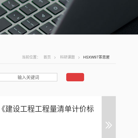
当前位置：
首页
>
科研课题
>
HSXW97茶思屋
燕：《建设工程工程量清单计价标