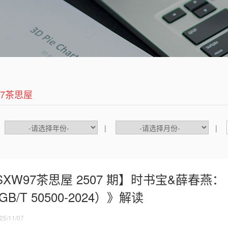
97茶思屋
|
|
SXW97茶思屋 2507 期】时书宝&薛春
B/T 50500-2024）》解读
5/11/07