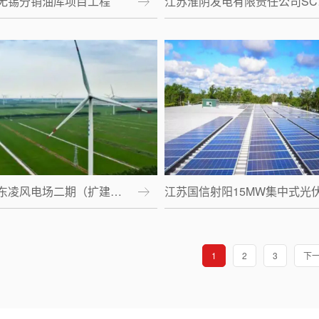
无锡分销油库项目工程
江苏淮阴发电有限责任公司SC
东凌风电场二期（扩建…
江苏国信射阳15MW集中式光
1
2
3
下