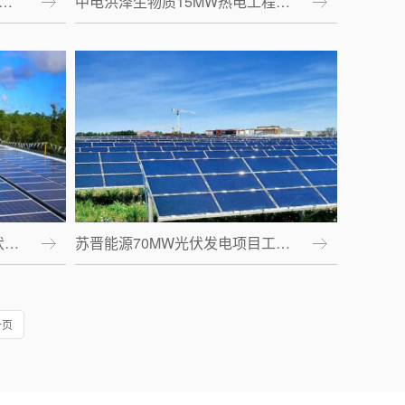
…
中电洪泽生物质15MW热电工程…
伏…
苏晋能源70MW光伏发电项目工…
一页