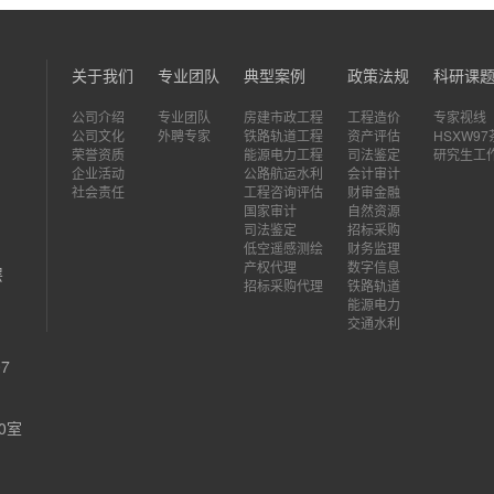
关于我们
专业团队
典型案例
政策法规
科研课
公司介绍
专业团队
房建市政工程
工程造价
专家视线
公司文化
外聘专家
铁路轨道工程
资产评估
HSXW9
荣誉资质
能源电力工程
司法鉴定
研究生工
企业活动
公路航运水利
会计审计
社会责任
工程咨询评估
财审金融
国家审计
自然资源
司法鉴定
招标采购
低空遥感测绘
财务监理
产权代理
数字信息
层
招标采购代理
铁路轨道
能源电力
交通水利
7
0室