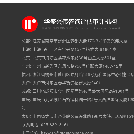
总部:
江苏省南京市建邺区梦都大街176-3号华盛兴伟大厦
上海:
上海市虹口区东宝兴路157号精武大厦1801室
北京:
北京市海淀区莲花池东路39号西金大厦801室
广州:
广州市越秀区东风东路750号广联大厦1407-12室
杭州:
浙江省杭州市萧山区皓月路188号万和国际中心6幢15
天津:
天津市河东区春华街道福建大厦2401
成都:
四川省成都市金牛区蜀西路46号盛大国际2栋1001号
重庆:
重庆市九龙坡区石桥铺科园一路2号大西洋国际大厦120
号
太原:
山西省太原市杏花岭区建设北路196号太铁广场A座151
联系电话:
025-83213161
电子信箱:
hsxw97@greatchinaca.com