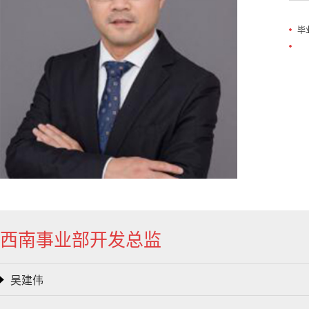
毕
西南事业部开发总监
吴建伟