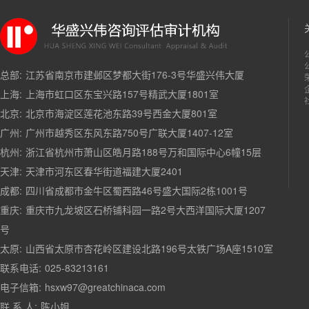
总部:
江苏省南京市建邺区梦都大街176-3号华盛兴伟大厦
上海:
上海市虹口区东宝兴路157号精武大厦1801室
北京:
北京市海淀区莲花池东路39号西金大厦801室
广州:
广州市越秀区东风东路750号广联大厦1407-12室
杭州:
浙江省杭州市萧山区皓月路188号万和国际中心6幢15层
天津:
天津市河东区春华街道福建大厦2401
成都:
四川省成都市金牛区蜀西路46号盛大国际2栋1001号
重庆:
重庆市九龙坡区石桥铺科园一路2号大西洋国际大厦1207
号
太原:
山西省太原市杏花岭区建设北路196号太铁广场A座1510室
联系电话:
025-83213161
电子信箱:
hsxw97@greatchinaca.com
联 系 人:
陈小姐